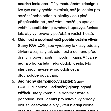
snadná instalace
. Díky
modulárnímu designu
lze tyto stany rychle rozmístit, což je ideální pro 
sezónní nebo odlehlé lokality. Jsou plně
přizpůsobitelné
, což vám umožňuje upravit 
vnitřní uspořádání, povrchové úpravy a funkce 
tak, aby vyhovovaly potřebám vašich hostů.
Odolnost a odolnost vůči povětrnostním vlivům
Stany
PAVILON
jsou vyrobeny tak, aby odolaly 
živlům a zajistily tak odolnost a ochranu před 
drsnými povětrnostními podmínkami. Ať už se 
jedná o horká léta nebo období dešťů, tyto 
stany jsou navrženy pro odolnost a 
dlouhodobé používání.
Jedinečný glampingový zážitek
 Stany 
PAVILON
nabízejí
jedinečný glampingový 
zážitek
 , který kombinuje dobrodružství s 
pohodlím. Jsou ideální pro milovníky přírody, 
luxusní cestovatele a ty 
,
kteří hledají klidné 
útočiště. Tyto stany povýší každé glampingové 