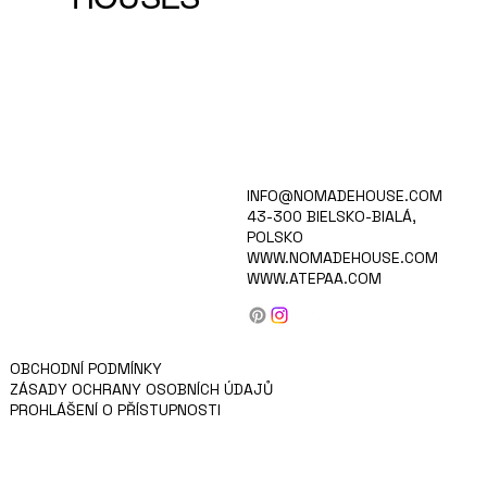
DOMOV
INFO@NOMADEHOUSE.COM
VIDĚNÍ
43-300 BIELSKO-BIALÁ,
SBÍRKA
POLSKO
KARIÉRA
WWW.NOMADEHOUSE.COM
PRODUKTY
WWW.ATEPAA.COM
BLOG/NOVINKY
O NÁS
KONTAKT
PRO INVESTORY
Proč si vybrat NOMADE?
OBCHODNÍ PODMÍNKY
ZÁSADY OCHRANY OSOBNÍCH ÚDAJŮ
PROHLÁŠENÍ O PŘÍSTUPNOSTI