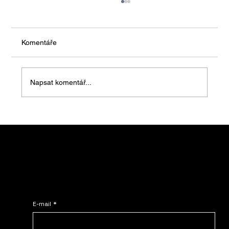
Komentáře
Napsat komentář...
NOMADE NATURA™ – modulární domy,
modulární chaty, design alpských
středisek, horské chaty
Spolupracujte s NOMADE.
Kontaktujte nás – Vyžádejte si ještě dnes individuální cenovou nabídku!
E-mail
*