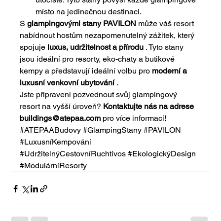
místo na jedinečnou destinaci.
S
glampingovými stany PAVILON
může váš resort 
nabídnout hostům nezapomenutelný zážitek, který 
spojuje
luxus, udržitelnost a přírodu
. Tyto stany 
jsou ideální pro resorty, eko-chaty a butikové 
kempy a představují ideální volbu pro
moderní a 
luxusní venkovní ubytování
.
Jste připraveni pozvednout svůj glampingový 
resort na vyšší úroveň?
Kontaktujte nás na adrese
buildings@atepaa.com
pro více informací!
#ATEPAABudovy
#GlampingStany
#PAVILON
#LuxusníKempování
#UdržitelnýCestovníRuchtivos
#EkologickýDesign
#ModulárníResorty