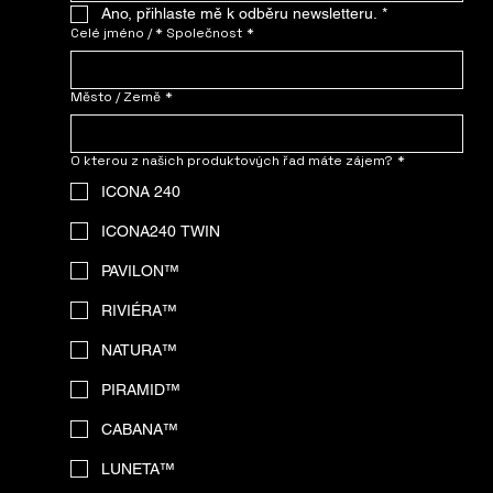
Ano, přihlaste mě k odběru newsletteru.
*
Celé jméno / * Společnost
*
Město / Země
*
O kterou z našich produktových řad máte zájem?
*
ICONA 240
ICONA240 TWIN
PAVILON™
RIVIÉRA™
NATURA™
PIRAMID™
CABANA™
LUNETA™