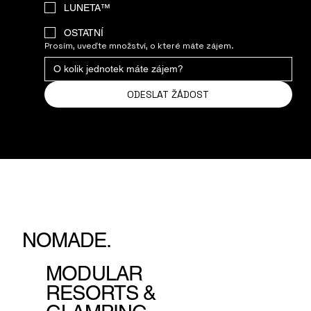
LUNETA™
OSTATNÍ
Prosím, uveďte množství, o které máte zájem.
ODESLAT ŽÁDOST
NOMADE.
MODULAR
RESORTS &