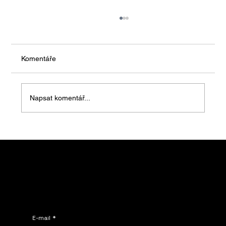
Komentáře
Napsat komentář...
NOMADE NATURA™ – modulární domy,
modulární chaty, design alpských
středisek, horské chaty
Spolupracujte s NOMADE.
Kontaktujte nás – Vyžádejte si ještě dnes individuální cenovou nabídku!
E-mail
*