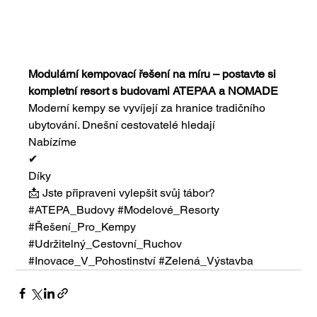
Modulární kempovací řešení na míru – postavte si 
kompletní resort s budovami ATEPAA a NOMADE
Moderní kempy se vyvíjejí za hranice tradičního 
ubytování. Dnešní cestovatelé hledají
Nabízíme
✔
Díky
📩 Jste připraveni vylepšit svůj tábor?
#ATEPA_Budovy
#Modelové_Resorty
#Řešení_Pro_Kempy
#Udržitelný_Cestovní_Ruchov
#Inovace_V_Pohostinství
#Zelená_Výstavba