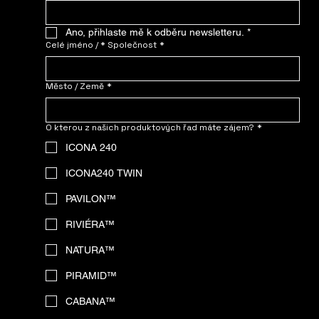
Ano, přihlaste mě k odběru newsletteru.
*
Celé jméno / * Společnost
*
Město / Země
*
O kterou z našich produktových řad máte zájem?
*
ICONA 240
ICONA240 TWIN
PAVILON™
RIVIÉRA™
NATURA™
PIRAMID™
CABANA™