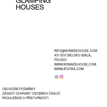
GLAMPING
HOUSES
DOMOV
INFO@NOMADEHOUSE.COM
VIDĚNÍ
43-300 BIELSKO-BIALÁ,
SBÍRKA
POLSKO
KARIÉRA
WWW.NOMADEHOUSE.COM
PRODUKTY
WWW.ATEPAA.COM
BLOG/NOVINKY
O NÁS
KONTAKT
PRO INVESTORY
Proč si vybrat NOMADE?
OBCHODNÍ PODMÍNKY
ZÁSADY OCHRANY OSOBNÍCH ÚDAJŮ
PROHLÁŠENÍ O PŘÍSTUPNOSTI