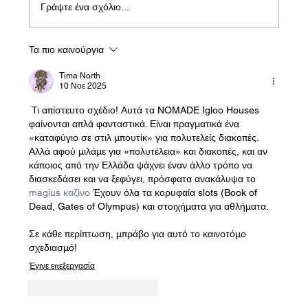
Γράψτε ένα σχόλιο...
Τα πιο καινούργια
Mala elektrana kod kuće: Pametan pristup
održivoj dobrobiti
Tima North
10 Νοε 2025
 Τι απίστευτο σχέδιο! Αυτά τα NOMADE Igloo Houses 
φαίνονται απλά φανταστικά. Είναι πραγματικά ένα 
«καταφύγιο σε στιλ μπουτίκ» για πολυτελείς διακοπές.
Αλλά αφού μιλάμε για «πολυτέλεια» και διακοπές, και αν 
κάποιος από την Ελλάδα ψάχνει έναν άλλο τρόπο να 
διασκεδάσει και να ξεφύγει, πρόσφατα ανακάλυψα το 
magius καζίνo
 Έχουν όλα τα κορυφαία slots (Book of 
Dead, Gates of Olympus) και στοιχήματα για αθλήματα.
Σε κάθε περίπτωση, μπράβο για αυτό το καινοτόμο 
σχεδιασμό!
Έγινε επεξεργασία
Μου αρέσει
Απάντηση