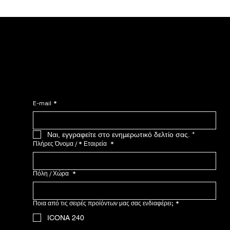
Εγγραφείτε στο NOMADE.
Επικοινωνήστε μαζί μας – Ζητήστε την εξατομικευμένη τιμολόγησή σας
σήμερα!
E-mail
*
Ναι, εγγραφείτε στο ενημερωτικό δελτίο σας.
*
Πλήρες Όνομα / * Εταιρεία
*
Πόλη / Χώρα
*
Ποια από τις σειρές προϊόντων μας σας ενδιαφέρει;
*
ICONA 240