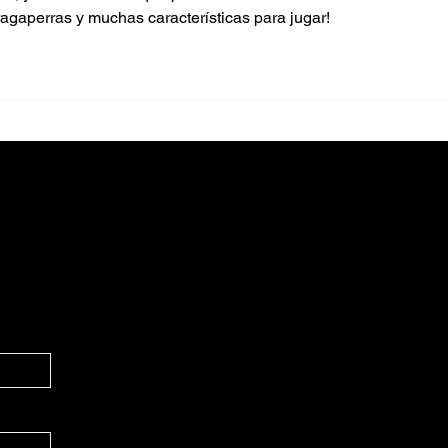
agaperras y muchas características para jugar!
con nosotros: ¡solicite su 