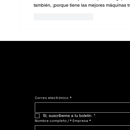
también, ¡porque tiene las mejores máquinas tr
Me gusta
Reaccionar
Únete al NOMADE.
Póngase en contacto 
mismo!
Correo electrónico
*
Sí, suscríbeme a tu boletín.
*
Nombre completo / * Empresa
*