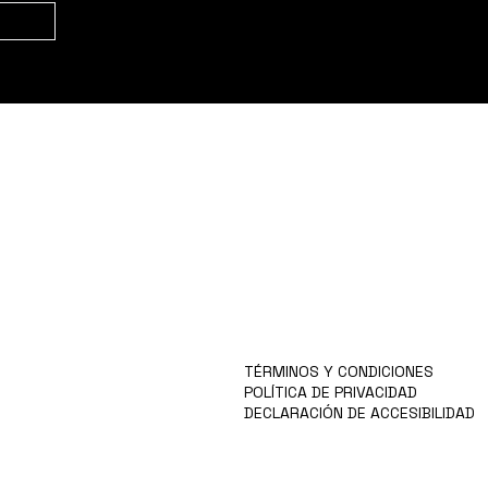
HOGAR
VISIÓN
RECOPILACIÓN
CARRERAS
PARA INVERSORES
PRODUCTOS
BLOG/NOTICIAS
SOBRE NOSOTROS
CONTACTO
MÁS
TÉRMINOS Y CONDICIONES
POLÍTICA DE PRIVACIDAD
DECLARACIÓN DE ACCESIBILIDAD