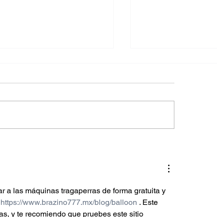
as móviles modernas
El auge de las min
e pilotes. Viva con lujo
inversión inteligent
 cimientos permanentes.
sostenible
 a las máquinas tragaperras de forma gratuita y 
 
https://www.brazino777.mx/blog/balloon
 . Este 
as, y te recomiendo que pruebes este sitio 