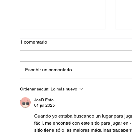
1 comentario
Escribir un comentario...
LUNETA: El alma de la tierra
Cas
Ordenar según:
Lo más nuevo
quemada por el sol en un
sobr
entorno moderno
sin
JoeR Enfo
01 jul 2025
Cuando yo estaba buscando un lugar para jugar
fácil, me encontré con este sitio para jugar en -
sitio tiene sólo las mejores máquinas tragaperr