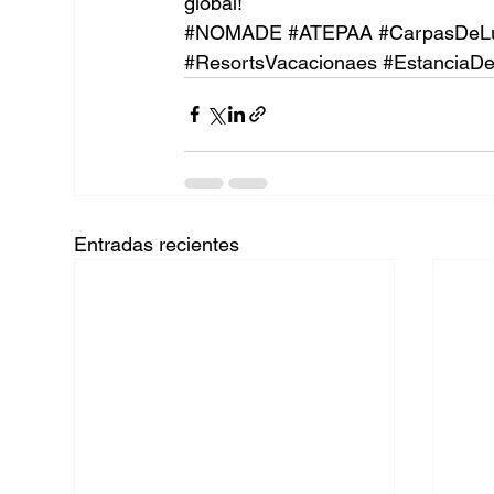
global!
#NOMADE
#ATEPAA
#CarpasDeL
#ResortsVacacionaes
#EstanciaDe
Entradas recientes