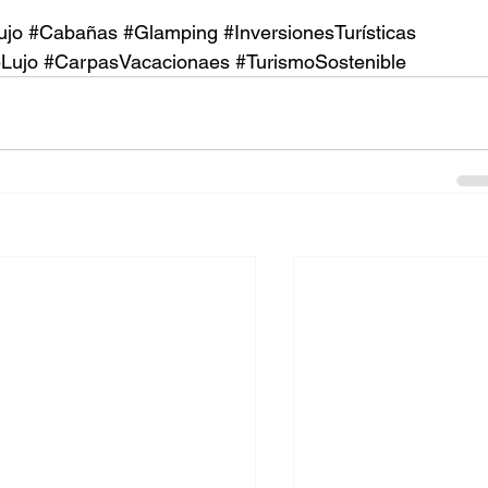
ujo
#Cabañas
#Glamping
#InversionesTurísticas
Lujo
#CarpasVacacionaes
#TurismoSostenible