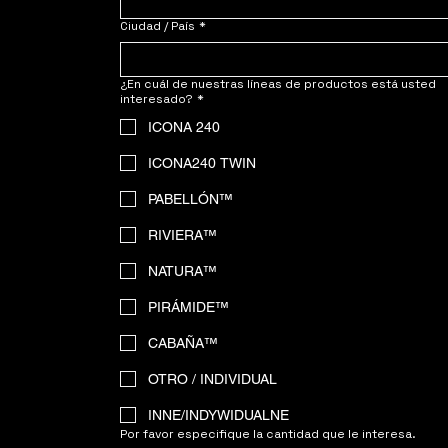
Ciudad / País
*
¿En cuál de nuestras líneas de productos está usted
interesado?
*
ICONA 240
ICONA240 TWIN
PABELLÓN™
RIVIERA™
NATURA™
PIRÁMIDE™
CABAÑA™
OTRO / INDIVIDUAL
INNE/INDYWIDUALNE
Por favor especifique la cantidad que le interesa.