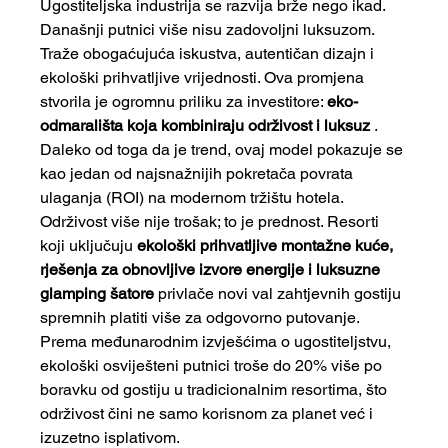
Ugostiteljska industrija se razvija brže nego ikad. 
Današnji putnici više nisu zadovoljni luksuzom.
Traže obogaćujuća iskustva, autentičan dizajn i 
ekološki prihvatljive vrijednosti. Ova promjena 
stvorila je ogromnu priliku za investitore:
eko-
odmarališta koja kombiniraju održivost i luksuz
. 
Daleko od toga da je trend, ovaj model pokazuje se 
kao jedan od najsnažnijih pokretača povrata 
ulaganja (ROI) na modernom tržištu hotela.
Održivost više nije trošak; to je prednost. Resorti 
koji uključuju
ekološki prihvatljive montažne kuće, 
rješenja za obnovljive izvore energije i luksuzne 
glamping šatore
privlače novi val zahtjevnih gostiju 
spremnih platiti više za odgovorno putovanje. 
Prema međunarodnim izvješćima o ugostiteljstvu, 
ekološki osviješteni putnici troše do 20% više po 
boravku od gostiju u tradicionalnim resortima, što 
održivost čini ne samo korisnom za planet već i 
izuzetno isplativom.