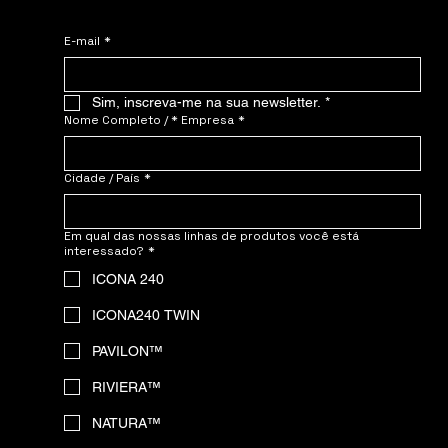
E-mail
*
Sim, inscreva-me na sua newsletter.
*
Nome Completo / * Empresa
*
Cidade / País
*
Em qual das nossas linhas de produtos você está
interessado?
*
ICONA 240
ICONA240 TWIN
PAVILON™
RIVIERA™
NATURA™