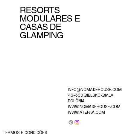
RESORTS
MODULARES E
CASAS DE
GLAMPING
LAR
INFO@NOMADEHOUSE.COM
VISÃO
43-300 BIELSKO-BIALA,
COLEÇÃO
POLÔNIA
CARREIRAS
WWW.NOMADEHOUSE.COM
PARA INVESTIDORES
WWW.ATEPAA.COM
PRODUTOS
BLOG/NOTÍCIAS
SOBRE NÓS
CONTATO
TERMOS E CONDIÇÕES