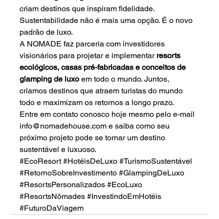
criam destinos que inspiram fidelidade. 
Sustentabilidade não é mais uma opção. É o novo 
padrão de luxo.
A NOMADE faz parceria com investidores 
visionários para
 projetar e implementar 
resorts 
ecológicos, casas pré-fabricadas e conceitos de 
glamping de luxo
em todo o mundo. Juntos, 
criamos destinos que atraem turistas do mundo 
todo e maximizam os retornos a longo prazo.
Entre em contato conosco hoje mesmo pelo
e-mail 
info@nomadehouse.com
e saiba como seu 
próximo projeto pode se tornar um destino 
sustentável e luxuoso.
#EcoResort
#HotéisDeLuxo
#TurismoSustentável
#RetornoSobreInvestimento
#GlampingDeLuxo
#ResortsPersonalizados
#EcoLuxo
#ResortsNômades
#InvestindoEmHotéis
#FuturoDaViagem