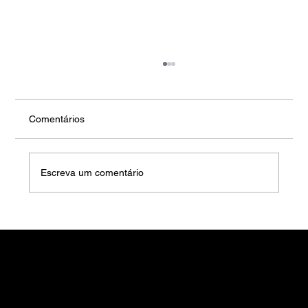
Comentários
Escreva um comentário
Casas móveis modernas sobre estacas
parafusadas. Vida luxuosa sem uma
fundação permanente.
Junte-se ao NOMADE.
Entre em contato – Solicite seu orçamento personalizado hoje mesmo!