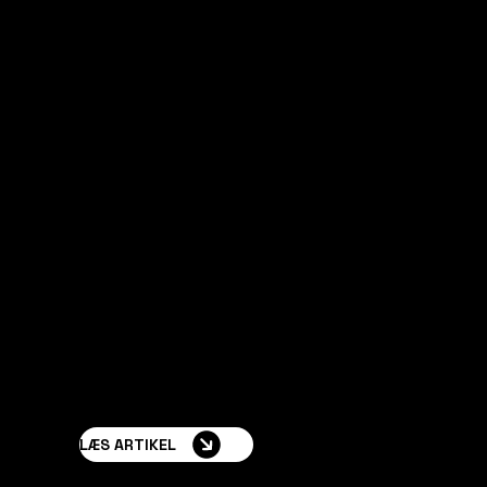
Planlægning og
rådgivning
møbler
Udvikling af komplette resortkoncepter, inklusive
obile
tilhørende infrastruktur og faciliteter, samt
erden
hotelværelser, restaurantmøbler og skræddersyede
interiører til hotelbranchen.
LÆS ARTIKEL