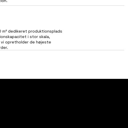
ion.
 m² dedikeret produktionsplads
ionskapacitet i stor skala,
 vi opretholder de højeste
der.