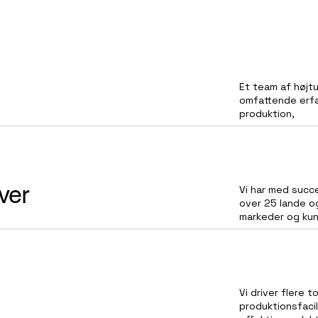
Et team af høj
omfattende erfa
produktion,
ver
Vi har med succ
over 25 lande og
markeder og ku
Vi driver flere
produktionsfacili