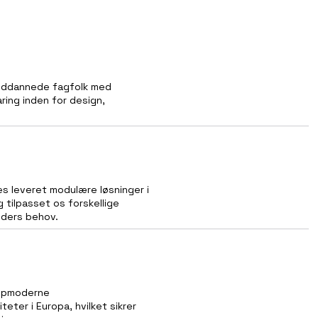
tuddannede fagfolk med
ring inden for design,
es leveret modulære løsninger i
 tilpasset os forskellige
nders behov.
 topmoderne
teter i Europa, hvilket sikrer