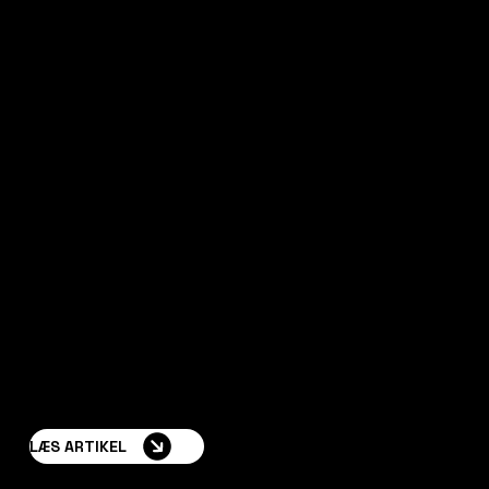
Skræddersyet
Løsning
Hvert projekt skræddersys til at imødekomme
kundernes unikke behov, lokationer og arkitektoniske
krav, hvilket sikrer funktionalitet.
LÆS ARTIKEL