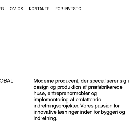
ER
OM OS
KONTAKTE
FOR INVESTORER
Hvorfor vælge 
LOBAL
Moderne producent, der specialiserer sig i
design og produktion af præfabrikerede
huse, entreprenørmøbler og
implementering af omfattende
indretningsprojekter. Vores passion for
innovative løsninger inden for byggeri og
indretning.