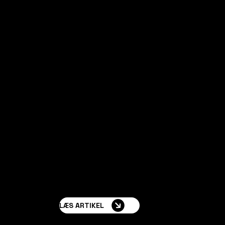
Produktion &
Levering
ATEPAA Group specialiserer sig i førsteklasses 
til hotel- og restaurationsbranchen, modulære m
homes og luksuriøse glampingtelte til resorts v
over.
LÆS ARTIKEL