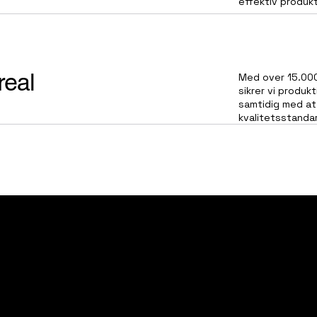
effektiv produkt
real
Med over 15.000
sikrer vi produkt
samtidig med at
kvalitetsstandar
lær bolig