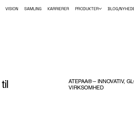
VISION
SAMLING
KARRIERER
PRODUKTER
BLOG/NYHED
til
ATEPAA® – INNOVATIV, G
VIRKSOMHED