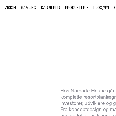
VISION
SAMLING
KARRIERER
PRODUKTER
BLOG/NYHED
g rådgivning.
Hos Nomade House går vi
komplette resortplanlægni
investorer, udviklere og 
Fra konceptdesign og mast
byggestøtte – vi leverer 