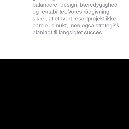
balancerer design, bæredygtighed
og rentabilitet. Vores rådgivning
sikrer, at ethvert resortprojekt ikke
bare er smukt, men også strategisk
planlagt til langsigtet succes.