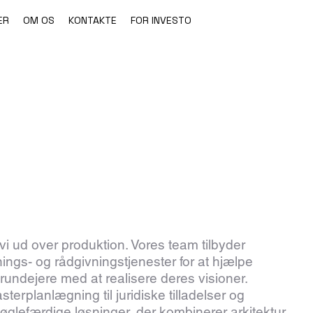
ER
OM OS
KONTAKTE
FOR INVESTORER
Hvorfor vælge 
 ud over produktion. Vores team tilbyder
ngs- og rådgivningstjenester for at hjælpe
grundejere med at realisere deres visioner.
erplanlægning til juridiske tilladelser og
nøglefærdige løsninger, der kombinerer arkitektur,