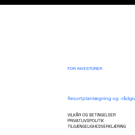
HJEM
VISION
SAMLING
KARRIERER
PRODUKTER
BLOG/NYHEDER
OM OS
KONTAKTE
FOR INVESTORER
Fleksibilitet og skalerbarhed
Minimalt papirarbejde
Rentabilitet
Produktion og levering
Resortplanlægning og -rådgi
Skræddersyet løsningsprodu
Hvorfor vælge NOMADE?
VILKÅR OG BETINGELSER
PRIVATLIVSPOLITIK
TILGÆNGELIGHEDSERKLÆRING