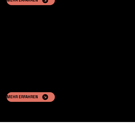
MEHR ERFAHREN
Immobilienentwickler
Ich bin daran interessiert, ihre Projekte um luxuriöse,
vorgefertigte Außenunterkünfte zu erweitern.
MEHR ERFAHREN