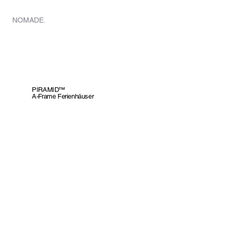
HEIM
V
NOMADE.
PIRAMID™
A-Frame Ferienhäuser