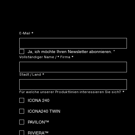
Arbeiten Sie mit NOMADE.
Nehmen Sie Kontakt auf – fordern Sie noch heute Ihr individuelles
Angebot an!
E-Mail
*
Ja, ich möchte Ihren Newsletter abonnieren.
*
Vollständiger Name / * Firma
*
Stadt / Land
*
Für welche unserer Produktlinien interessieren Sie sich?
*
ICONA 240
ICONA240 TWIN
PAVILON™
RIVIERA™