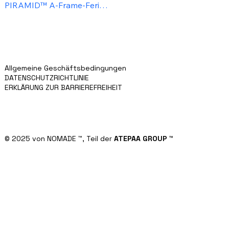
PIRAMID™ A-Frame-Ferienhaus
Mobilheim NATURA™
CABANA™ Luxuriöse Urlaubscabanas
BLOG/NACHRICHTEN
ÜBER UNS
KONTAKT
FÜR INVESTOREN
Allgemeine Geschäftsbedingungen
DATENSCHUTZRICHTLINIE
ERKLÄRUNG ZUR BARRIEREFREIHEIT
© 2025 von NOMADE
™,
Teil der
ATEPAA GROUP
™