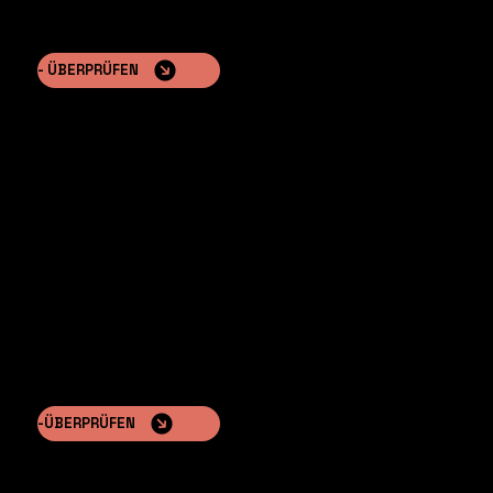
- ÜBERPRÜFEN
NATURA™
Gekennzeichnet durch ihre Satteldächer und Fassaden
aus Naturholzplatten,
-ÜBERPRÜFEN