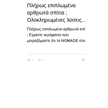
Πλήρως επιπλωμένα
αρθρωτά σπίτια ;
Ολοκληρωμένες λύσεις
θερέτρου: Επίπλωση και
Πλήρως επιπλωμένα αρθρωτά σπίτια
διακόσμηση του χώρου
; Είμαστε περήφανοι που
μοιραζόμαστε ότι το NOMADE είναι
σας με το NOMADE
βασικό μέρος του Ομίλου ATEPAA ,
ηγέτης...