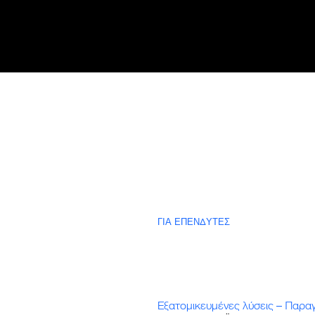
ΣΠΙΤΙ
ΟΡΑΜΑ
ΣΥΛΛΟΓΗ
ΚΑΡΙΕΡΑ
ΠΡΟΪΟΝΤΑ
BLOG/ΕΙΔΗΣΕΙΣ
ΠΕΡΙ ΕΜΑΣ
ΕΠΑΦΗ
ΓΙΑ ΕΠΕΝΔΥΤΕΣ
Κερδοφορία
Ευελιξία και κλιμάκωση
Ελάχιστη γραφειοκρατία
Παραγωγή & παράδοση
Σχεδιασμός & συμβουλευτική θ
Εξατομικευμένες λύσεις – Παρα