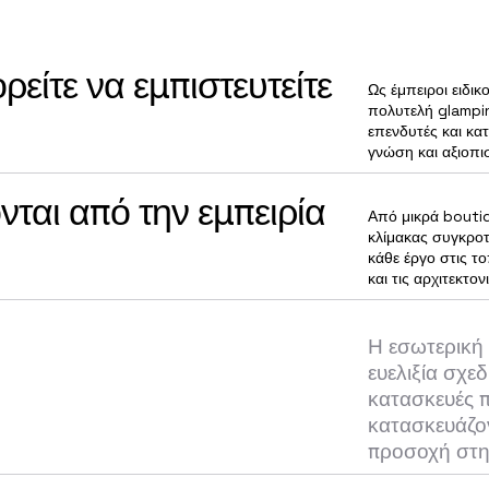
ρείτε να εμπιστευτείτε
Ως έμπειροι ειδικ
πολυτελή glampi
επενδυτές και κα
γνώση και αξιοπισ
ται από την εμπειρία
Από μικρά bouti
κλίμακας συγκρο
κάθε έργο στις το
και τις αρχιτεκτον
Η εσωτερική
ευελιξία σχε
κατασκευές π
κατασκευάζο
προσοχή στη