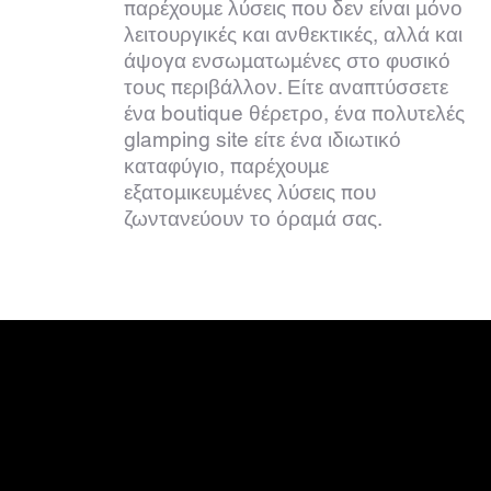
παρέχουμε λύσεις που δεν είναι μόνο
λειτουργικές και ανθεκτικές, αλλά και
άψογα ενσωματωμένες στο φυσικό
τους περιβάλλον. Είτε αναπτύσσετε
ένα boutique θέρετρο, ένα πολυτελές
glamping site είτε ένα ιδιωτικό
καταφύγιο, παρέχουμε
εξατομικευμένες λύσεις που
ζωντανεύουν το όραμά σας.