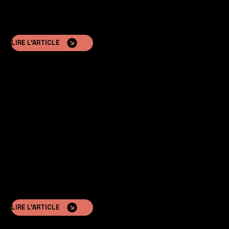
LIRE L'ARTICLE
Flexibilité et évolutivité
La possibilité de personnaliser le projet en fonction de
différents emplacements et besoins, des chalets
individuels aux complexes hôteliers entiers.
LIRE L'ARTICLE