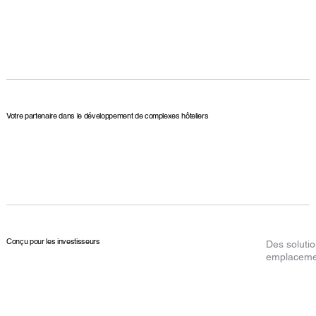
Votre partenaire dans le développement de complexes hôteliers
Conçu pour les investisseurs
Des solutio
emplacemen