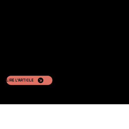
Un minimum de paperasse
L’installation ne nécessite souvent pas de permis de
construire, ce qui accélère le processus d’investissement.
LIRE L'ARTICLE