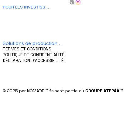
CONTACT
POUR LES INVESTISSEURS
Flexibilité et évolutivité
Rentabilité
Formalités minimales
Production et livraison
Planification et conseil en resorts
Solutions de production sur mesure
TERMES ET CONDITIONS
POLITIQUE DE CONFIDENTIALITÉ
DÉCLARATION D'ACCESSIBILITÉ
© 2025 par NOMADE
™
faisant partie du
GROUPE ATEPAA
™