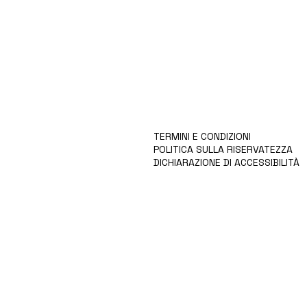
CASA
VISIONE
COLLEZIONE
CARRIERE
PER GLI INVESTITORI
PRODOTTI
BLOG/NOTIZIE
CHI SIAMO
CONTATTO
TERMINI E CONDIZIONI
POLITICA SULLA RISERVATEZZA
DICHIARAZIONE DI ACCESSIBILITÀ