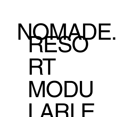
NOMADE.
RESO
RT
MODU
LARI E