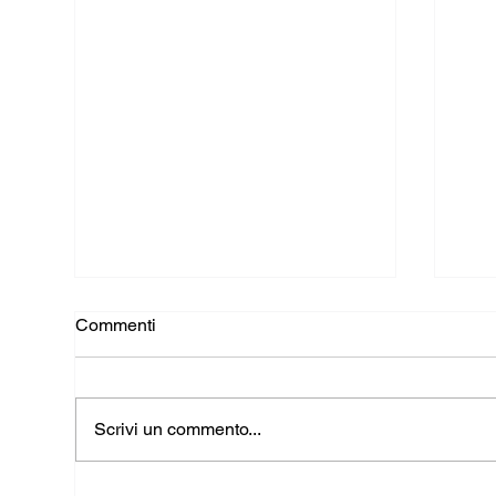
Commenti
Scrivi un commento...
Moderne case mobili su pali a
La 