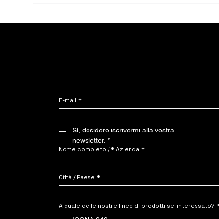
vite. Vivere nel lusso senza
case
fondamenta permanenti.
inve
sost
Unisciti a NOMADE.
Contattaci: richiedi s
E-mail
*
Sì, desidero iscrivermi alla vostra 
newsletter.
*
Nome completo / * Azienda
*
Città / Paese
*
A quale delle nostre linee di prodotti sei interessato?