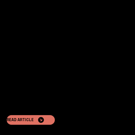
Dai un'occhiata ai nostri altri articoli
Profitability and Return on Investment
NOMADE modular cottages and buildings offer fast
execution, low operational costs, and high profitability.
READ ARTICLE