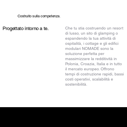
Costruito sulla competenza.
Progettato intorno a te.
Che tu stia costruendo un resort
di lusso, un sito di glamping o
espandendo la tua attività di
ospitalità, i cottage e gli edifici
modulari NOMADE sono la
soluzione perfetta per
massimizzare la redditività in
Polonia, Croazia, Italia e in tutto
il mercato europeo. Offrono
tempi di costruzione rapidi, bassi
costi operativi, scalabilità e
sostenibilità.