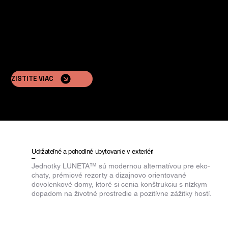
ZISTITE VIAC
Udržateľné a pohodlné ubytovanie v exteriéri
–
Jednotky LUNETA™ sú modernou alternatívou pre eko-
chaty, prémiové rezorty a dizajnovo orientované
dovolenkové domy, ktoré si cenia konštrukciu s nízkym
dopadom na životné prostredie a pozitívne zážitky hostí.