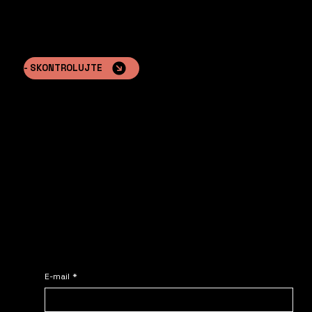
- SKONTROLUJTE
Spolupracujte s NOMADE.
Kontaktujte nás – Vyžiadajte si personalizovanú cenovú ponuku ešte
dnes!
E-mail
*