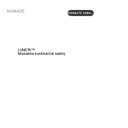
DOMOV
NOMADE.
ZÍSKAJTE CENOVÚ PONUKU
LUNETA™
Modulárne konštrukčné kabíny