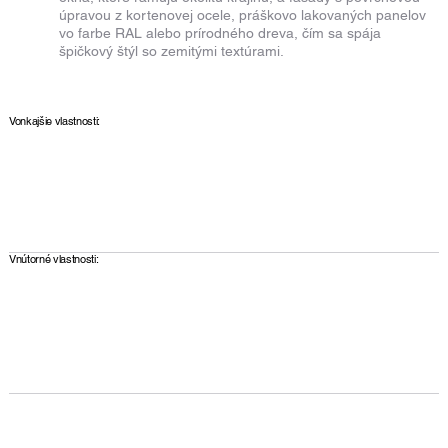
úpravou z kortenovej ocele, práškovo lakovaných panelov
vo farbe RAL alebo prírodného dreva, čím sa spája
špičkový štýl so zemitými textúrami.
Vonkajšie vlastnosti:
Vnútorné vlastnosti: