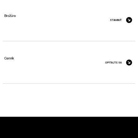
Brožúra
STIAHNUŤ
Cenník
OPÝTAJTE SA