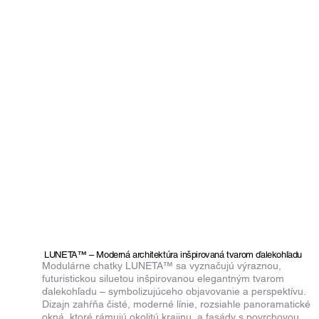
LUNETA™ – Moderná architektúra inšpirovaná tvarom ďalekohľadu
Modulárne chatky LUNETA™ sa vyznačujú výraznou,
futuristickou siluetou inšpirovanou elegantným tvarom
ďalekohľadu – symbolizujúceho objavovanie a perspektívu.
Dizajn zahŕňa čisté, moderné línie, rozsiahle panoramatické
okná, ktoré rámujú okolitú krajinu, a fasády s povrchovou