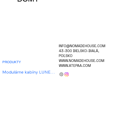
DOMOV
INFO@NOMADEHOUSE.COM
VÍZIA
43-300 BIELSKO-BIALÁ,
KOLEKCIA
POĽSKO
KARIÉRA
WWW.NOMADEHOUSE.COM
PRODUKTY
WWW.ATEPAA.COM
Mobilné domy NATURA™
Modulárne kabíny LUNETA™
Mobilné domy RIVIERA™
Rekreačný dom s rámovou konštrukciou PIRAMID™
Dovolenkové chatky CABANA™
Luxusné stany PAVILON™
BLOG/SPRÁVY
O NÁS
KONTAKT
PRE INVESTOROV
Prečo si vybrať NOMADE?