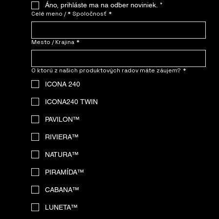
Áno, prihláste ma na odber noviniek.
*
Celé meno / * Spoločnosť
*
Mesto / Krajina
*
O ktorú z našich produktových radov máte záujem?
*
ICONA 240
ICONA240 TWIN
PAVILON™
RIVIERA™
NATURA™
PIRAMÍDA™
CABANA™
LUNETA™