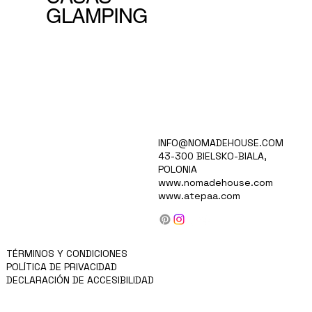
GLAMPING
HOGAR
INFO@NOMADEHOUSE.COM
VISIÓN
43-300 BIELSKO-BIALA,
RECOPILACIÓN
POLONIA
CARRERAS
www.nomadehouse.com
PARA INVERSORES
www.atepaa.com
PRODUCTOS
BLOG/NOTICIAS
SOBRE NOSOTROS
CONTACTO
MÁS
TÉRMINOS Y CONDICIONES
POLÍTICA DE PRIVACIDAD
DECLARACIÓN DE ACCESIBILIDAD