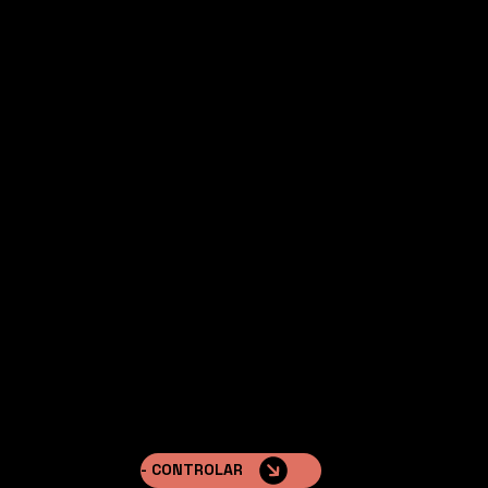
Consulta nuestras ot
RIVIERA™
Casas inspiradas en el encantador diseño del s
de Europa
- CONTROLAR