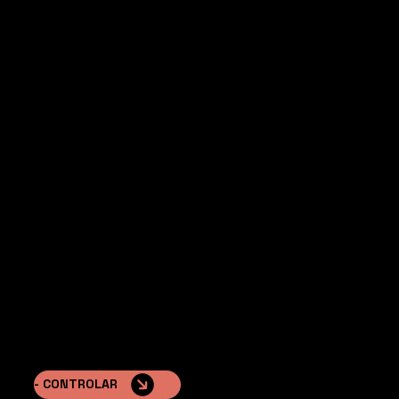
PIRÁMIDE™
Líneas sencillas, grandes ventanales e interior
espacioso y abierto.
- CONTROLAR