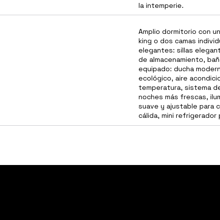
la intemperie.
Amplio dormitorio con 
king o dos camas indivi
elegantes: sillas elega
de almacenamiento, ba
equipado: ducha modern
ecológico, aire acondici
temperatura, sistema de
noches más frescas, ilum
suave y ajustable para 
cálida, mini refrigerado