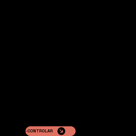
ras líneas
NATURA™
ur
Se distinguen por sus cubiertas a dos aguas y
fachadas realizadas con tableros naturales,
-CONTROLAR