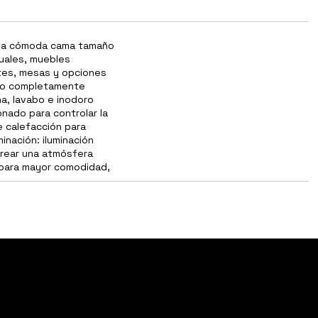
una cómoda cama tamaño
duales, muebles
ntes, mesas y opciones
ño completamente
a, lavabo e inodoro
onado para controlar la
 calefacción para
inación: iluminación
crear una atmósfera
r para mayor comodidad,