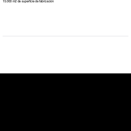
15.000 m2 de superficie de fabricación
Redefiniendo la vida modular