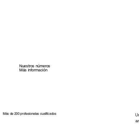
Nuestros números
Más información
Más de 200 profesionales cualificados
U
a