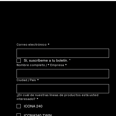
Únete al NOMADE.
Póngase en contacto con nosotros: ¡solicite su precio personalizado hoy
mismo!
Correo electrónico
*
Sí, suscríbeme a tu boletín.
*
Nombre completo / * Empresa
*
Ciudad / País
*
¿En cuál de nuestras líneas de productos está usted
interesado?
*
ICONA 240
ICONA240 TWIN