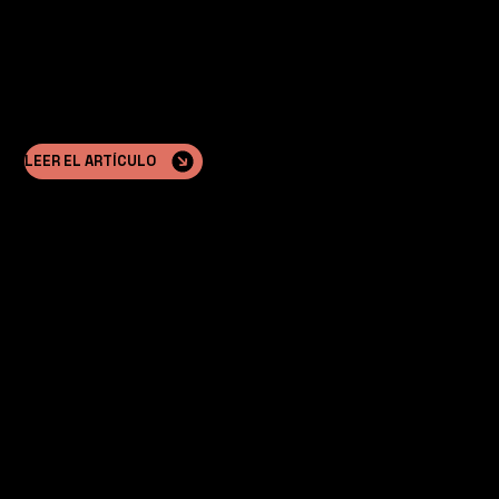
LEER EL ARTÍCULO
A medida
Solución
Cada proyecto se personaliza para adaptarse a las
necesidades únicas de los clientes, las ubicaciones y los
requisitos arquitectónicos, garantizando la funcionalidad.