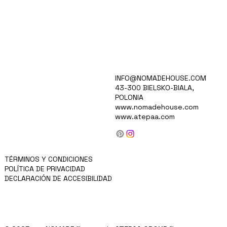
HOGAR
INFO@NOMADEHOUSE.COM
VISIÓN
43-300 BIELSKO-BIALA,
RECOPILACIÓN
POLONIA
CARRERAS
www.nomadehouse.com
PARA INVERSORES
www.atepaa.com
PRODUCTOS
BLOG/NOTICIAS
SOBRE NOSOTROS
CONTACTO
MÁS
TÉRMINOS Y CONDICIONES
POLÍTICA DE PRIVACIDAD
DECLARACIÓN DE ACCESIBILIDAD