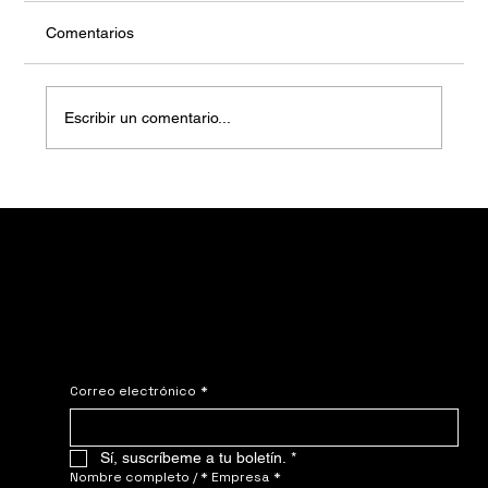
Comentarios
Escribir un comentario...
Casas móviles modernas sobre pilotes.
Viva con lujo sin cimientos permanentes.
Únete al NOMADE.
Póngase en contacto con nosotros: ¡solicite su precio personalizado hoy
mismo!
Correo electrónico
*
Sí, suscríbeme a tu boletín.
*
Nombre completo / * Empresa
*