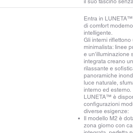
il suo fascino senz
Entra in LUNETA™ 
di comfort moderno
intelligente.
Gli interni rifletto
minimalista: linee pu
e un'illuminazione
integrata creano u
rilassante e sofisti
panoramiche inond
luce naturale, sfum
interno ed esterno.
LUNETA™ è disponib
configurazioni modu
diverse esigenze:
Il modello M2 è dot
zona giorno con ca
integrata, perfetta 