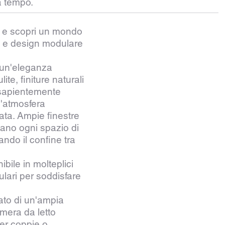
a tempo.
e scopri un mondo
 e design modulare
no un'eleganza
lite, finiture naturali
 sapientemente
n'atmosfera
cata. Ampie finestre
ano ogni spazio di
ando il confine tra
ile in molteplici
lari per soddisfare
ato di un'ampia
mera da letto
per coppie o