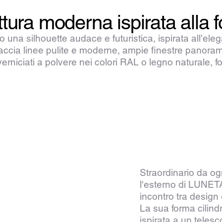
ra moderna ispirata alla f
 silhouette audace e futuristica, ispirata all'elega
raccia linee pulite e moderne, ampie finestre panoram
li verniciati a polvere nei colori RAL o legno naturale,
Straordinario da og
l'esterno di LUNETA
incontro tra design 
La sua forma cilindr
ispirata a un teles