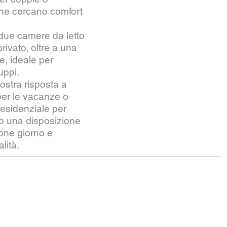
 che cercano comfort
 due camere da letto
rivato, oltre a una
e, ideale per
uppi.
ostra risposta a
per le vacanze o
esidenziale per
ndo una disposizione
one giorno e
lità.