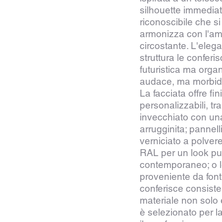
silhouette immedi
riconoscibile che si
armonizza con l'am
circostante. L'eleg
struttura le confer
futuristica ma organ
audace, ma morbida 
La facciata offre fin
personalizzabili, tr
invecchiato con un
arrugginita; pannell
verniciato a polvere
RAL per un look pul
contemporaneo; o l
proveniente da fonti
conferisce consiste
materiale non solo 
è selezionato per l