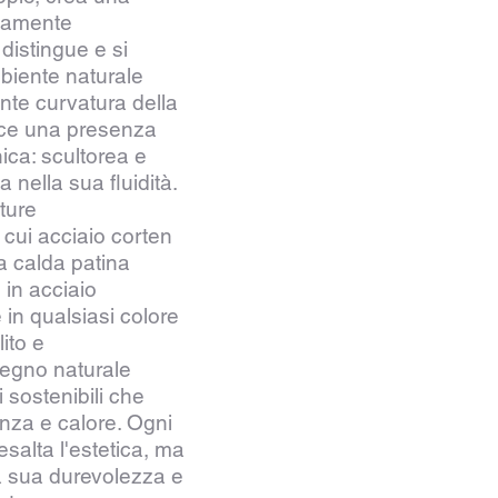
atamente
 distingue e si
biente naturale
ante curvatura della
isce una presenza
ica: scultorea e
nella sua fluidità.
iture
a cui acciaio corten
a calda patina
i in acciaio
 in qualsiasi colore
ito e
egno naturale
 sostenibili che
nza e calore. Ogni
esalta l'estetica, ma
a sua durevolezza e