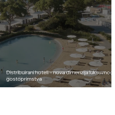
Distribuirani hoteli – nova dimenzija luksuznog
gostoprimstva