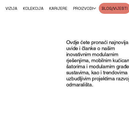
VIZIJA
KOLEKCIJA
KARIJERE
PROIZVODI
BLOG/VIJESTI
Ovdje ćete pronaći najnovija 
uvide i članke o našim
inovativnim modularnim
rješenjima, mobilnim kućica
šatorima i modularnim građe
sustavima, kao i trendovima u 
uzbudljivim projektima razvo
odmarališta.