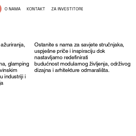
O NAMA
KONTAKT
ZA INVESTITORE
ažuriranja,
Ostanite s nama za savjete stručnjaka,
uspješne priče i inspiraciju dok
nastavljamo redefinirati
ma, glamping
budućnost modularnog življenja, održivog
vinskim
dizajna i arhitekture odmarališta.
industriji i
ja