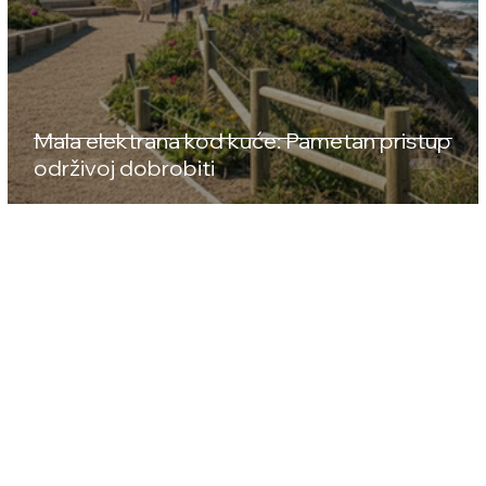
Mala elektrana kod kuće: Pametan pristup
održivoj dobrobiti