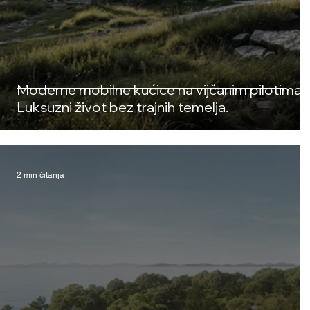
Moderne mobilne kućice na vijčanim pilotima.
Luksuzni život bez trajnih temelja.
2 min čitanja