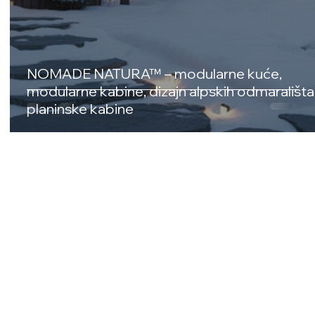
NOMADE NATURA™ – modularne kuće,
modularne kabine, dizajn alpskih odmarališta
planinske kabine