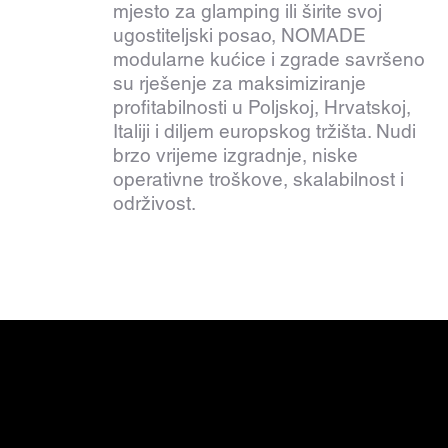
mjesto za glamping ili širite svoj
ugostiteljski posao, NOMADE
modularne kućice i zgrade savršeno
su rješenje za maksimiziranje
profitabilnosti u Poljskoj, Hrvatskoj,
Italiji i diljem europskog tržišta. Nudi
brzo vrijeme izgradnje, niske
operativne troškove, skalabilnost i
održivost.