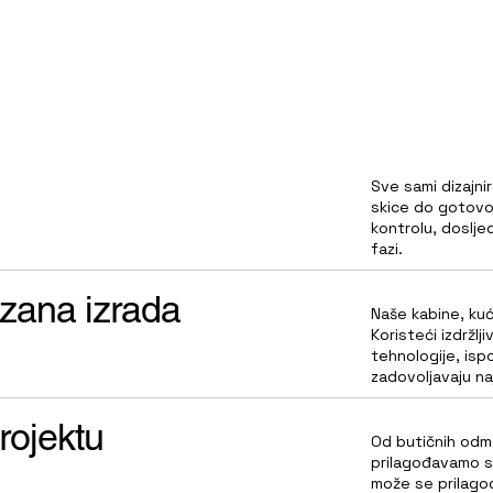
Sve sami dizajni
skice do gotovo
kontrolu, doslje
fazi.
azana izrada
Naše kabine, kuće
Koristeći izdržlj
tehnologije, isp
zadovoljavaju n
rojektu
Od butičnih odma
prilagođavamo se
može se prilagodit