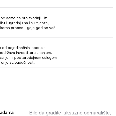
se samo na proizvodnji. Uz
iku i ugradnju na licu mjesta,
ekoran proces - gdje god se vaš
e od pojedinačnih isporuka.
država investitore znanjem,
vanjem i postprodajnom uslugom
renje za budućnost.
gradama
Bilo da gradite luksuzno odmaralište,