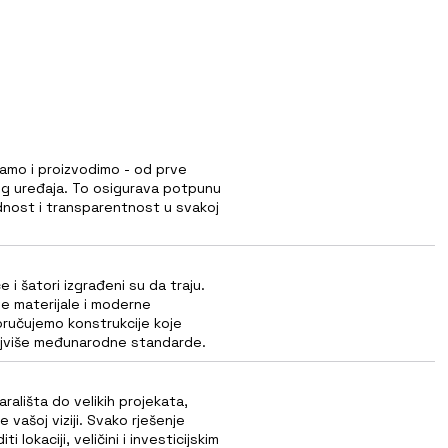
ramo i proizvodimo - od prve
g uređaja. To osigurava potpunu
dnost i transparentnost u svakoj
 i šatori izgrađeni su da traju.
ive materijale i moderne
oručujemo konstrukcije koje
ajviše međunarodne standarde.
rališta do velikih projekata,
 vašoj viziji. Svako rješenje
i lokaciji, veličini i investicijskim