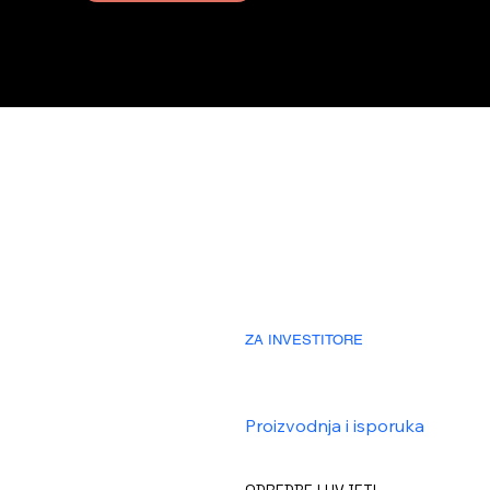
HOME
VIZIJA
KOLEKCIJA
KARIJERE
PROIZVODI
BLOG/VIJESTI
O NAMA
KONTAKT
ZA INVESTITORE
Isplativost
Fleksibilnost i skalabilnost
Minimalna administracija
Proizvodnja i isporuka
Planiranje i savjetovanje za re
Prilagođena rješenja
ODREDBE I UVJETI