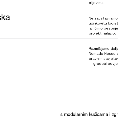
ciljevima.
ška
Ne zaustavljamo 
učinkovitu logist
jamčimo besprij
projekt nalazio.
Razmišljamo dalj
Nomade House po
pravnim savjeto
— gradeći povje
s modularnim kućicama i z