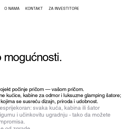
O NAMA
KONTAKT
ZA INVESTITORE
 mogućnosti.
ojekt počinje pričom — vašom pričom.
e kućice, kabine za odmor i luksuzne glamping šatore;
kojima se susreću dizajn, priroda i udobnost.
sprijekoran: svaka kuća, kabina ili šator
sigurnu i učinkovitu ugradnju - tako da možete
ompromisa.
e od zgrade.