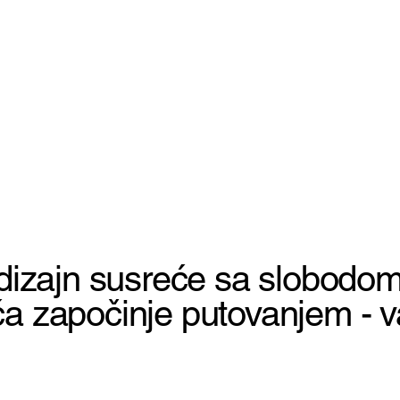
izajn susreće sa slobodom
započinje putovanjem - v