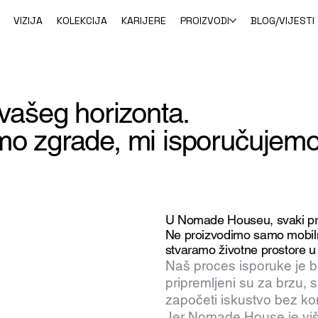
VIZIJA
KOLEKCIJA
KARIJERE
PROIZVODI
BLOG/VIJESTI
vašeg horizonta.
o zgrade, mi isporučujemo
U Nomade Houseu, svaki pr
Ne proizvodimo samo mobiln
stvaramo životne prostore u 
Naš proces isporuke je be
pripremljeni su za brzu, 
započeti iskustvo bez k
Jer Nomade House je viš