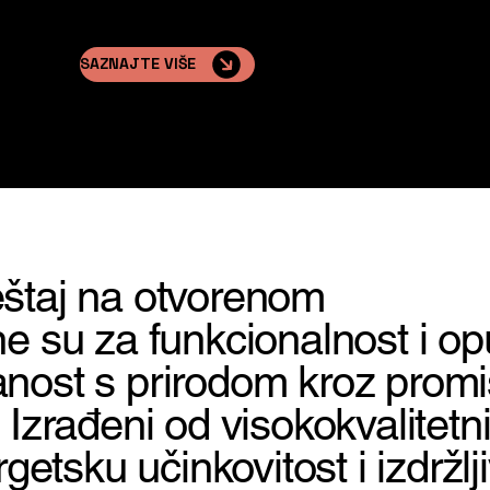
SAZNAJTE VIŠE
eštaj na otvorenom
e su za funkcionalnost i op
nost s prirodom kroz promi
 Izrađeni od visokokvalitetn
rgetsku učinkovitost i izdržlj