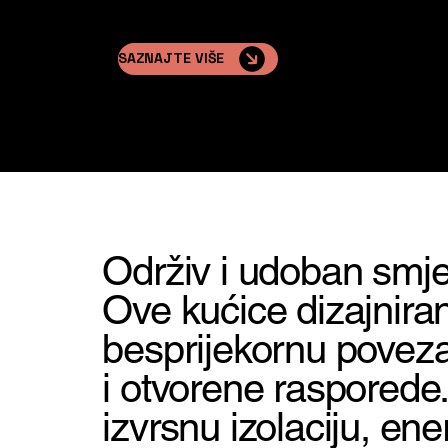
SAZNAJTE VIŠE
Održiv i udoban smj
Ove kućice dizajniran
besprijekornu poveza
i otvorene rasporede.
izvrsnu izolaciju, ene