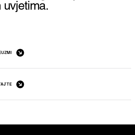
 uvjetima.
EUZMI
TAJTE