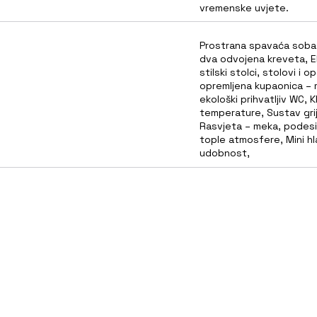
vremenske uvjete.
Prostrana spavaća soba s
dva odvojena kreveta, E
stilski stolci, stolovi i
opremljena kupaonica – 
ekološki prihvatljiv WC, 
temperature, Sustav grija
Rasvjeta – meka, podesi
tople atmosfere, Mini h
udobnost,