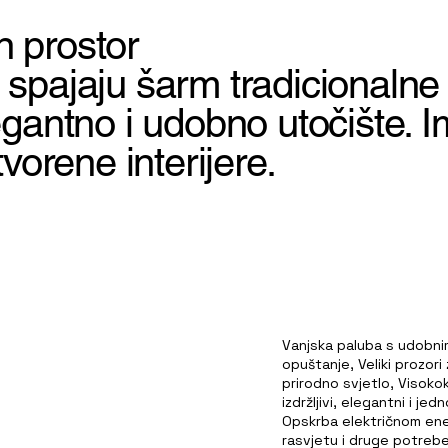
 prostor
spajaju šarm tradicionalne
antno i udobno utočište. Ima
vorene interijere.
Vanjska paluba s udobni
opuštanje, Veliki prozori
prirodno svjetlo, Visoko
izdržljivi, elegantni i je
Opskrba električnom ene
rasvjetu i druge potreb