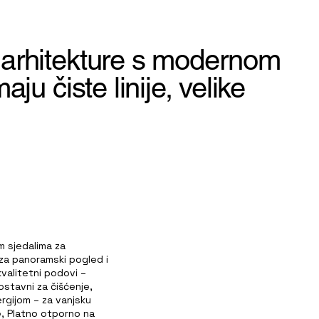
 arhitekture s modernom
ju čiste linije, velike
m sjedalima za
 za panoramski pogled i
kvalitetni podovi –
dnostavni za čišćenje,
rgijom – za vanjsku
e, Platno otporno na