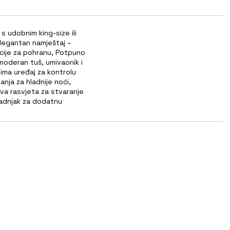
 udobnim king-size ili
legantan namještaj –
 opcije za pohranu, Potpuno
moderan tuš, umivaonik i
Klima uređaj za kontrolu
nja za hladnije noći,
va rasvjeta za stvaranje
ladnjak za dodatnu