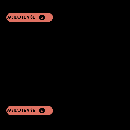
SAZNAJTE VIŠE
Razvojni inženjeri nekretnina
Zainteresirani za dodavanje luksuznog, montažnog
vanjskog smještaja svojim projektima.
SAZNAJTE VIŠE