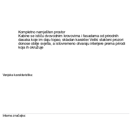
Kompletno namješten prostor
Kabine se ističu dvovodnim krovovima i fasadama od prirodnih
dasaka koje im daju topao, skladan karakter. Veliki stakleni prozori
donose obilje svjetla, a istovremeno otvaraju interijere prema prirodi
koja ih okružuje
Vanjske karakteristike:
Interne značajke: