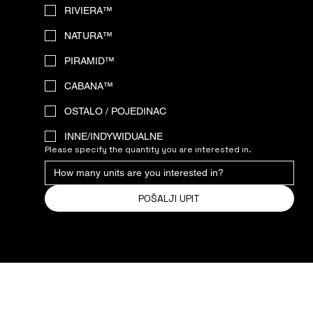
RIVIERA™
NATURA™
PIRAMID™
CABANA™
OSTALO / POJEDINAC
INNE/INDYWIDUALNE
Please specify the quantity you are interested in.
POŠALJI UPIT