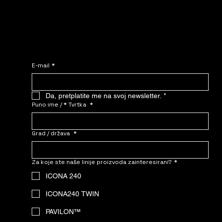
Pridružite se NOMADE-u.
Javite nam se – zatražite prilagođenu cijenu već danas!
E-mail
*
Da, pretplatite me na svoj newsletter.
*
Puno ime / * Tvrtka
*
Grad / država
*
Za koje ste naše linije proizvoda zainteresirani?
*
ICONA 240
ICONA240 TWIN
PAVILON™