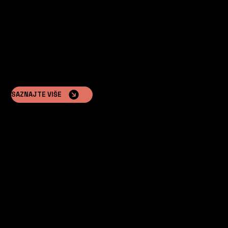
Želimo stvoriti vrhunsko, ekološko glamping iskustvo za
goste.
SAZNAJTE VIŠE
Hotelski lanci
Nastoje proširiti svoju ponudu jedinstvenim luksuznim
smještajem na otvorenom.