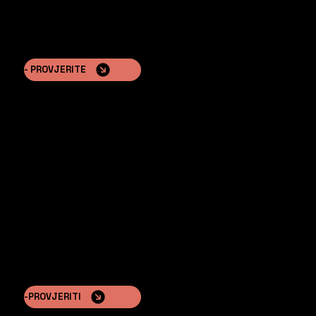
- PROVJERITE
RIVIERA™
Mobilne modularne kućice inspirirane šarmantnim
južnoeuropskim dizajnom
-PROVJERITI