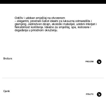
Održiv i udoban smještaj na otvorenom
– elegantni, prostrani šatori idealni za luksuzna odmarališta i
glamping. Jedinstven dizajn, ekološki materijali, udobni interijeri i
fleksibilnost korištenja. Idealno za smještaj, spa, restorane i
događanja u prirodnom okruženju.
Brošura
PREUZMI
Cjenik
PITAJTE