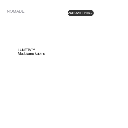
HOME
NOMADE.
ZATRAŽITE PONUDU
LUNETA™
Modularne kabine