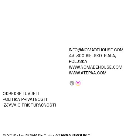
HOME
INFO@NOMADEHOUSE.COM
VIZIJA
43-300 BIELSKO-BIALA,
KOLEKCIJA
POLJSKA
KARIJERE
WWW.NOMADEHOUSE.COM
PROIZVODI
WWW.ATEPAA.COM
BLOG/VIJESTI
O NAMA
KONTAKT
ZA INVESTITORE
ODREDBE I UVJETI
POLITIKA PRIVATNOSTI
IZJAVA O PRISTUPAČNOSTI
© 2025 by NOMADE
™
dio
ATEPAA GROUP
™