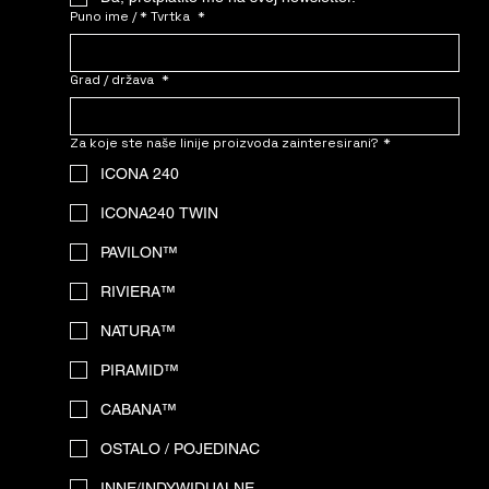
Puno ime / * Tvrtka
*
Grad / država
*
Za koje ste naše linije proizvoda zainteresirani?
*
ICONA 240
ICONA240 TWIN
PAVILON™
RIVIERA™
NATURA™
PIRAMID™
CABANA™
OSTALO / POJEDINAC
INNE/INDYWIDUALNE