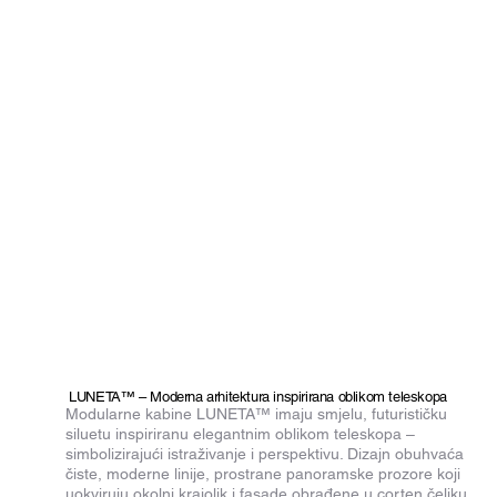
LUNETA™ – Moderna arhitektura inspirirana oblikom teleskopa
Modularne kabine LUNETA™ imaju smjelu, futurističku
siluetu inspiriranu elegantnim oblikom teleskopa –
simbolizirajući istraživanje i perspektivu. Dizajn obuhvaća
čiste, moderne linije, prostrane panoramske prozore koji
uokviruju okolni krajolik i fasade obrađene u corten čeliku,