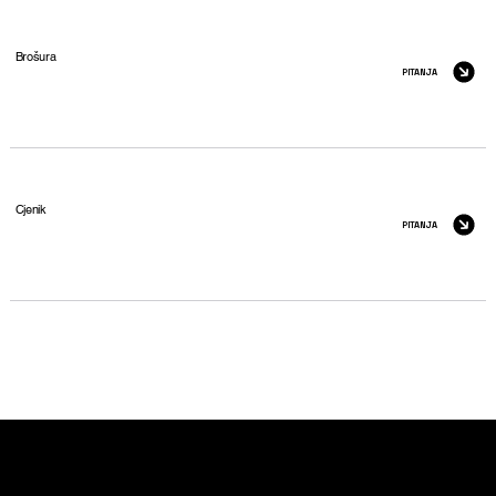
Brošura
PITANJA
Cjenik
PITANJA