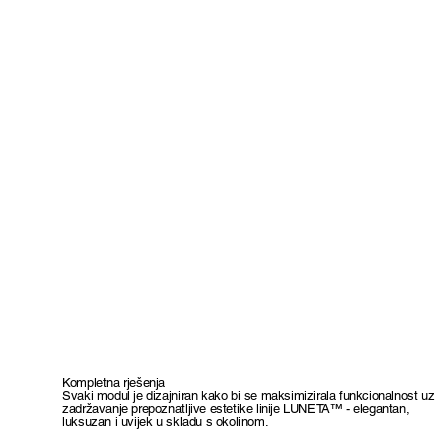
Kompletna rješenja
Svaki modul je dizajniran kako bi se maksimizirala funkcionalnost uz
zadržavanje prepoznatljive estetike linije LUNETA™ - elegantan,
luksuzan i uvijek u skladu s okolinom.