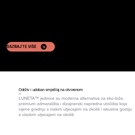
SAZNAJTE VIŠE
Održiv i udoban smještaj na otvorenom
–
LUNETA™ jedinice su moderna alternativa za eko-lože,
premium odmarališta i dizajnerski napredna utočišta koja
cijene gradnju s niskim utjecajem na okoliš i iskustva gostiju
s visokim utjecajem na okoliš.