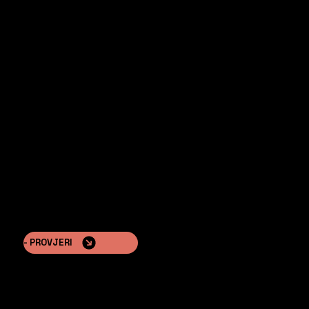
Provjerite naše druge linije
PAVILON™
Elegantni, prostrani šatori idealni za luksuzna
odmarališta i glamping.
- PROVJERI