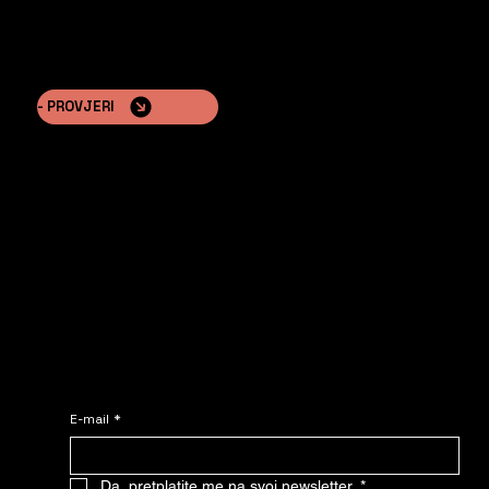
- PROVJERI
Pridružite se NOMADE-u.
Javite nam se – zatražite prilagođenu cijenu već danas!
E-mail
*
Da, pretplatite me na svoj newsletter.
*