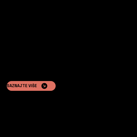
Hotelski lanci
Žele proširiti svoju ponudu jedinstvenim luksuznim
smještajem na otvorenom.
SAZNAJTE VIŠE
Razvojni programeri nekretnina
Zainteresirani su za dodavanje luksuznog, montažnog
vanjskog smještaja svojim projektima.