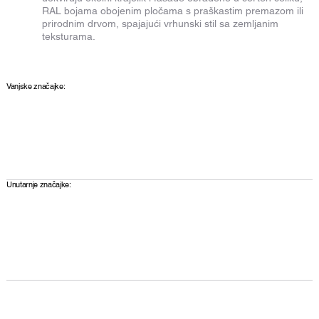
RAL bojama obojenim pločama s praškastim premazom ili
prirodnim drvom, spajajući vrhunski stil sa zemljanim
teksturama.
Vanjske značajke:
Unutarnje značajke: