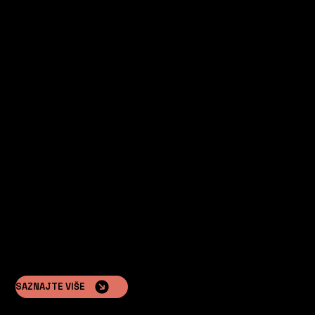
Idealan je za:
Vlasnici odmarališta
Želja za stvaranjem vrhunskog, ekološki prihvatljivog
glamping iskustva za goste.
SAZNAJTE VIŠE